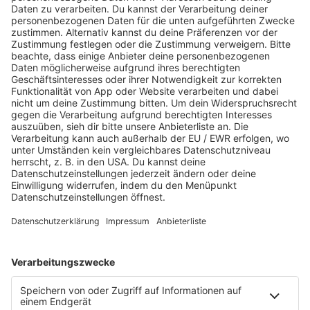
SPOTIFY
MEHR VON LEA IM MUSIC MADE IN GERMANY-
INTERVIEW
​@THISISLEALEA UND WIE SIE ES GESCHAFFT HAT SICH IM MUSIKBUSINESS
DURCHZUKÄMPFEN - LIEDERGUT INTERVIEW