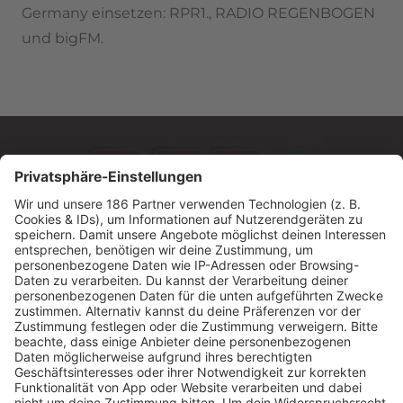
Germany
einsetzen
:
RPR1., RADIO REGENBOGEN
und bigFM.
MUSIC MADE IN GERMANY