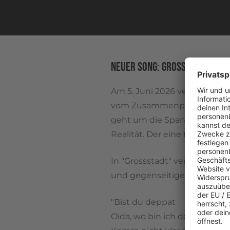
NEUER SONG: GROSSSTADT
Am 5. Juni 2026 veröffentli
vom Zusammenprall zweier W
geht um die Spannung zwisc
Realität. Der eine träumt sic
In "Grossstadt" verarbeiten
und gegenseitiger Wertschät
"Bist du deppat
Oida, wo bin ich denn da ge