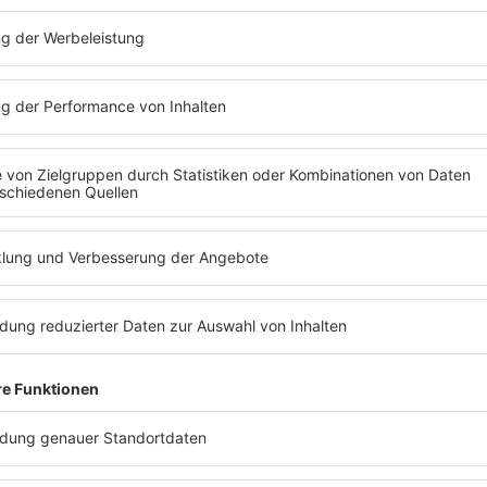
Beruf:
Sänger, Songwrit
Coach
Geburtstag:
03.10.1988
Größe:
176 cm
Bekanntester Song:
"8
Kurioses:
Er hat gerne