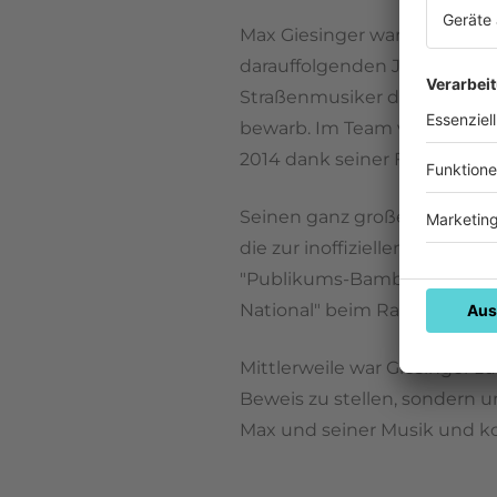
Max Giesinger war gerade ein
darauffolgenden Jahren spie
Straßenmusiker durch Austral
bewarb. Im Team von Xavier N
2014 dank seiner Fans durc
Seinen ganz großen Durchbruch
die zur inoffiziellen EM-Hy
"Publikums-Bambi", sondern
National" beim Radio Regen
Mittlerweile war Giesinger z
Beweis zu stellen, sondern u
Max und seiner Musik und ko