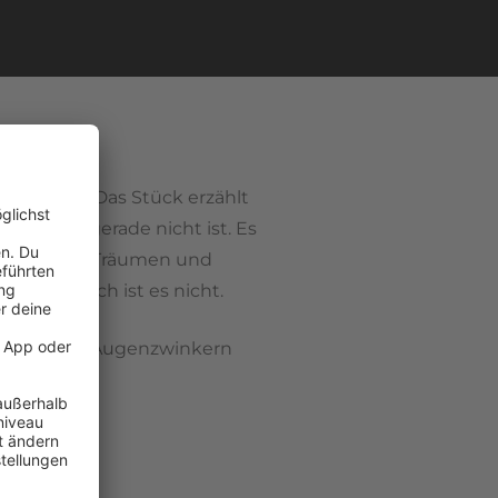
ssstadt". Das Stück erzählt
wo man gerade nicht ist. Es
, zwischen Träumen und
: So einfach ist es nicht.
ektiven mit Augenzwinkern