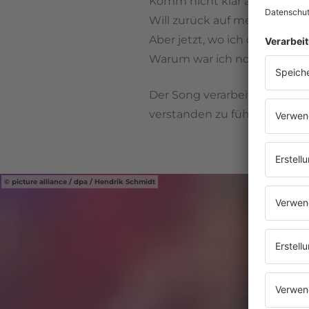
Komm nicht klar auf diesen 
Will zurück auf meine Bergh
Aber jetzt, wo ich da bin, fi
Warum war ich noch nie in d
Der Song verarbeitet die Erk
verstanden zu fühlen.
picture alliance / dpa / Hendrik Schmidt