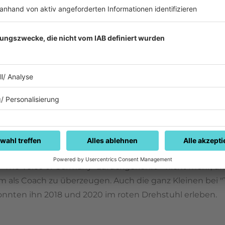
mal 13 Jahre alt, als er Mitglied der Punkband "Deadly 
lte der gebürtige Badener in weiteren Formationen, bev
ien reiste und sich anschließend bei der ersten Staffel
aidoo konnte sich der Newcomer den vierten Platz im Fi
h eine Crowdfunding-Kampagne die Aufnahmen für sein 
 feierte er schließlich 2016: Max Giesinger veröffentlic
mne für Deutschland wurde und ihm nicht nur einen Bamb
 auch einen MTV EMA als "Best German Act" sowie die 
bogen Award einbrachte.
u "The Voice of Germany" zurückgekehrt – nicht mehr, um
m als Coach zu überzeugen. Auch die ganz Kleinen bei "
nnten ihn 2018 und 2020 im roten Drehstuhl erleben.