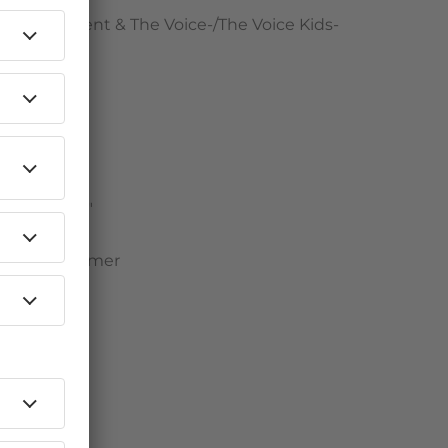
er, Produzent & The Voice-/The Voice Kids-
0 Millionen"
 Liebeskummer