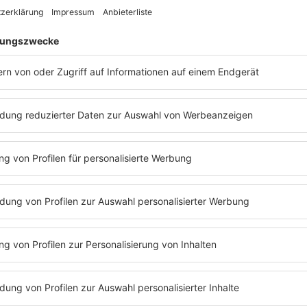
Overload
ütte
nd ich es schon schade
er Großstadt?"
enntnis, dass Heimat weniger mit dem Ort zu tun hat als
STECKBRIEF
Name:
Max Giesinger