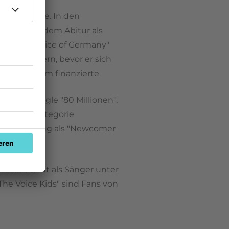
Punks" wurde. In den
or er nach dem Abitur als
 von "The Voice of Germany"
nale sichern, bevor er sich
Debütalbum finanzierte.
hte die Single "80 Millionen",
i in der Kategorie
Auszeichnung als "Newcomer
 sein Talent als Sänger unter
The Voice Kids" sind Fans von