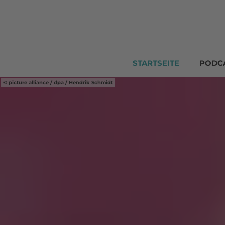
STARTSEITE
PODC
picture alliance / dpa / Hendrik Schmidt