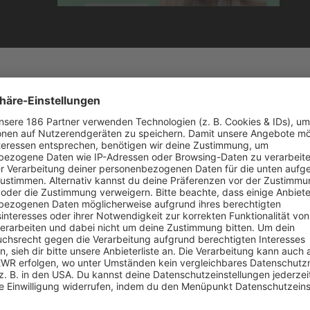
chten Max Giesinger und Oimara gemeinsam den Song "Gro
elten und dem ewigen Gefühl, genau dort hinzuwollen, 
hen urbanes Großstadtchaos und ländlicher Landidylle
h in die Stadt, der andere raus aufs Land und beide merken
 Max Giesinger und Oimara diese gegensätzlichen Persp
zung. Lyrisch singt Oimara:
landet?