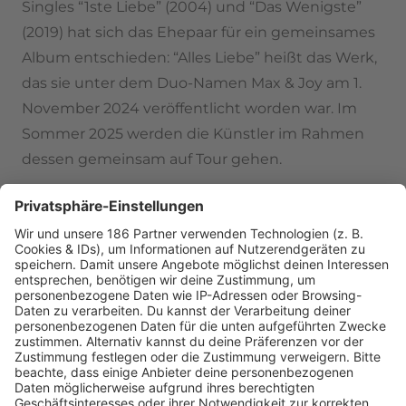
Singles “1ste Liebe” (2004) und “Das Wenigste”
(2019) hat sich das Ehepaar für ein gemeinsames
Album entschieden: “Alles Liebe” heißt das Werk,
das sie unter dem Duo-Namen Max & Joy am 1.
November 2024 veröffentlicht worden war. Im
Sommer 2025 werden die Künstler im Rahmen
dessen gemeinsam auf Tour gehen.
MAX & JOY MIT "WEISSES RAUSCHEN"