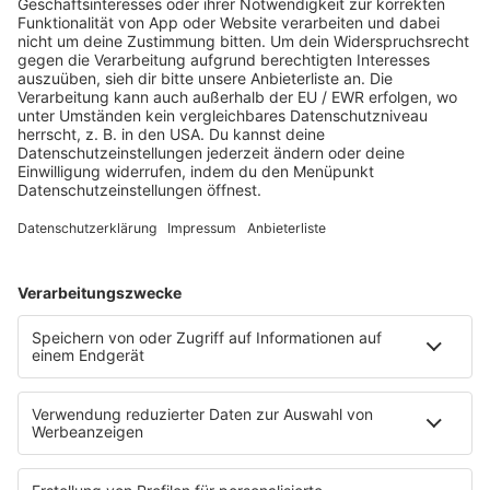
Jetzt abspielen
Es läuft:
JULIAN LE PLAY mit TAUSEND BUNTE
TRÄUME