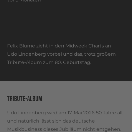
"Alpha DNA" rasiert das Game
MIDWEEK CHARTS: FELIX BLUME VOR
UDO LINDENBERG
Felix Blume zieht in den Midweek Charts an
Udo Lindenberg vorbei und das, trotz großem
Tribute-Album zum 80. Geburtstag.
TRIBUTE-ALBUM
Udo Lindenberg wird am 17. Mai 2026 80 Jahre alt
und natürlich lässt sich das deutsche
Musikbusiness dieses Jubiläum nicht entgehen.