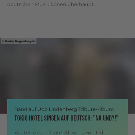
deutschen Musikikonen überhaupt.
Radio Regenbogen
Band auf Udo Lindenberg Tribute-Album
TOKIO HOTEL SINGEN AUF DEUTSCH: "NA UND?!"
Als Teil des Tribute-Albums von Udo