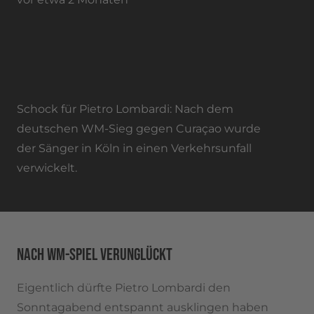
DSDS-Star verunglückt
PIETRO LOMBARDI: AUTOUNFALL NACH
WM-SIEG IN KÖLN
Schock für Pietro Lombardi: Nach dem
deutschen WM-Sieg gegen Curaçao wurde
der Sänger in Köln in einen Verkehrsunfall
verwickelt.
NACH WM-SPIEL VERUNGLÜCKT
Eigentlich dürfte Pietro Lombardi den
Sonntagabend entspannt ausklingen haben