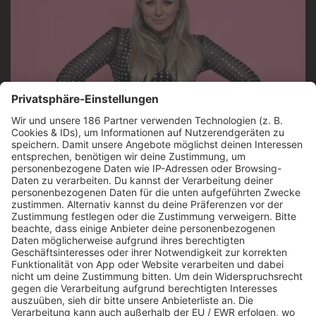
Jetzt abspielen
Es läuft:
GLOCKENBACH & CLOCKCLOCK mit
BROOKLYN