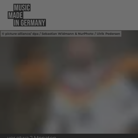
picture-alliance/ dpa / Sebastian Widmann & NurPhoto / Ulrik Pedersen
vor etwa 2 Monaten