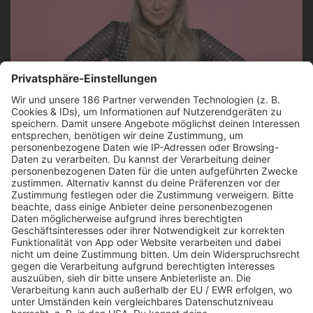
Jetzt abspielen
Es läuft:
REA GARVEY mit PERFECT IN MY EYES