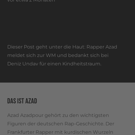
"Kindheitstraum wahr werden lassen"
RAPPER AZAD FEIERT WM-HELD DENIZ
UNDAV
Dieser Post geht unter die Haut: Rapper Azad
meldet sich zur WM und bedankt sich bei
Deniz Undav für einen Kindheitstraum.
DAS IST AZAD
Azad Azadpour gehört zu den wichtigsten
Figuren der deutschen Rap-Geschichte. Der
Frankfurter Rapper mit kurdischen Wurzeln