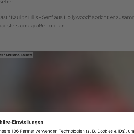
 sehen.
"Kaulitz Hills - Senf aus Hollywood" spricht er zusamm
Transfers und große Turniere.
ss / Christian Kolbert