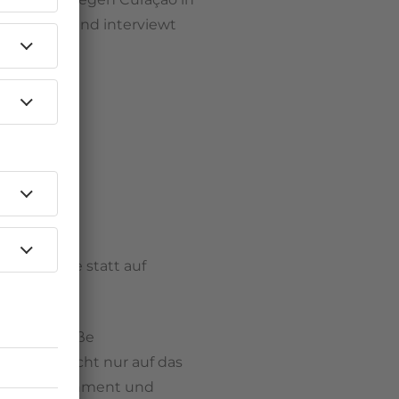
 DFB-Lager und interviewt
erspektive statt auf
 macht: große
 schaut nicht nur auf das
hen Entertainment und