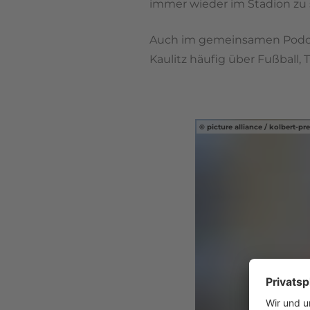
immer wieder im Stadion zu
Auch im gemeinsamen Podcast 
Kaulitz häufig über Fußball, 
picture alliance / kolbert-pre