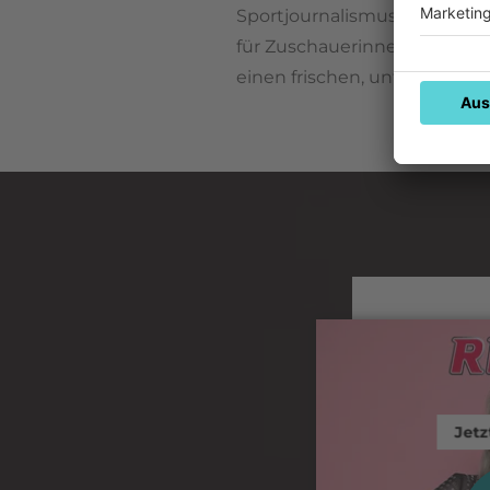
Sportjournalismus - und mac
für Zuschauerinnen und Zusc
einen frischen, unterhaltsame
Jetz