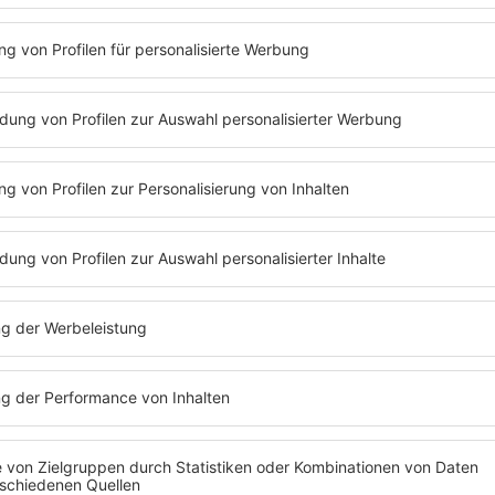
eude kaum verstecken und erklärte laut dem
FOCUS
: "
es kaum erwarten, mich der Expertenrunde aus Sicht 
d damit ein Traum wahr und ich bin mir sicher, Thomas,
aß haben, die Spiele genießen und natürlich ausführlich 
 ein Promo-Video:
ur im Studio sitzen. Zum Auftakt der WM meldet er sich
en Paraguay und wird später auch beim deutschen Gru