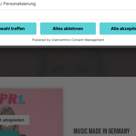
ht als erster Fan-Experte im deutschen Fernsehen die 
hauer hautnah erlebbar. Mit seiner Perspektive erwei
n Blick auf das Turnier."
t abspielen
MUSIC MADE IN GERMANY