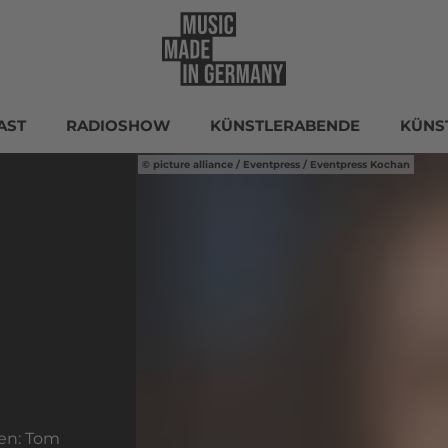
AST
RADIOSHOW
KÜNSTLERABENDE
KÜNS
picture alliance / Eventpress / Eventpress Kochan
TE IM TV
ten: Tom