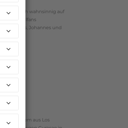
Ich freue mich wahnsinnig auf
des Fußballfans
 Jürgen, Mats, Johannes und
berichten.“
 unter anderem aus Los
ppenspiel gegen Curaçao in