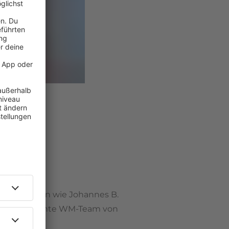
n Gesichtern wie Johannes B.
 das prominente WM-Team von