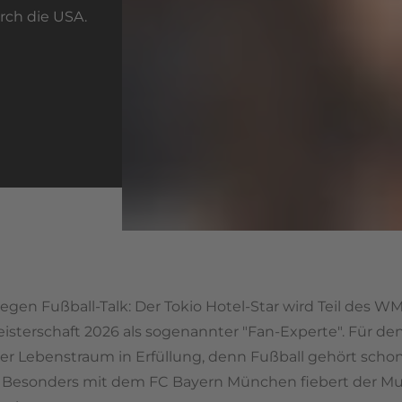
rch die USA.
 gegen Fußball-Talk: Der Tokio Hotel-Star wird Teil de
eisterschaft 2026 als sogenannter "Fan-Experte". Für 
er Lebenstraum in Erfüllung, denn Fußball gehört schon
. Besonders mit dem FC Bayern München fiebert der Mus