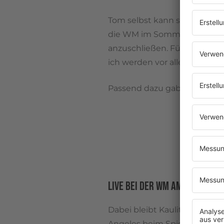
Tom selbst kann seine Vorfr
die WM im Sommer und kann 
anzuschließen. Für mich wir
ich werden vor allem viel Sp
Passend dazu gab es bereits
LIVE BEI DER WM AM START
Dabei bleibt Kaulitz nicht n
Angeles beim Spiel USA geg