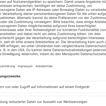
direkt rein ins WM-Geschehen. Gemeinsam mit bekannte
omas Müller, Jürgen Klopp und Mats Hummels bildet er