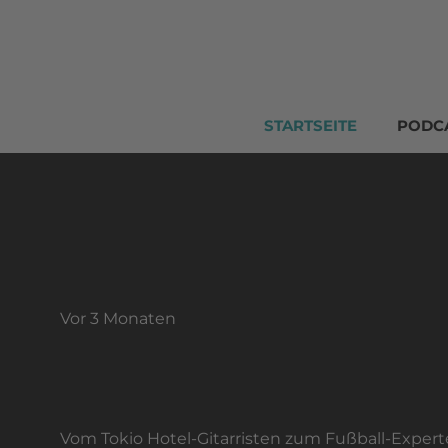
STARTSEITE
PODC
vor 3 Monaten
"Ein Traum wird wahr"
FUSSBALL: TOM KAULITZ WIRD WM-EXPER
Vom Tokio Hotel-Gitarristen zum Fußball-Exper