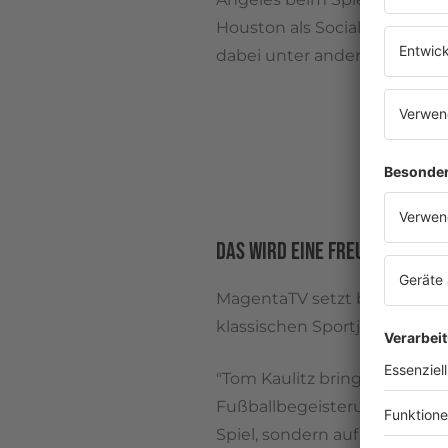
Houston als Social-Reporter 
dabei unter anderem Thomas
DAS WIRD EINE FREUDE!
MagentaTV setzt bei Tom Kau
klassischen Sportjournalism
"Tom Kaulitz bringt genau d
Fußballbegeisterung, Medien
Spiel, sondern auf die Emo