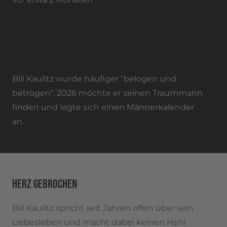
Lernt er aus seinen Fehlern?
VIELE DATES: BILL KAULITZ HAT EINEN
MÄNNERKALENDER
Bill Kaulitz wurde häufiger "belogen und
betrogen". 2026 möchte er seinen Traummann
finden und legte sich einen Männerkalender
an.
HERZ GEBROCHEN
Bill Kaulitz spricht seit Jahren offen über sein
Liebesleben und macht dabei keinen Hehl