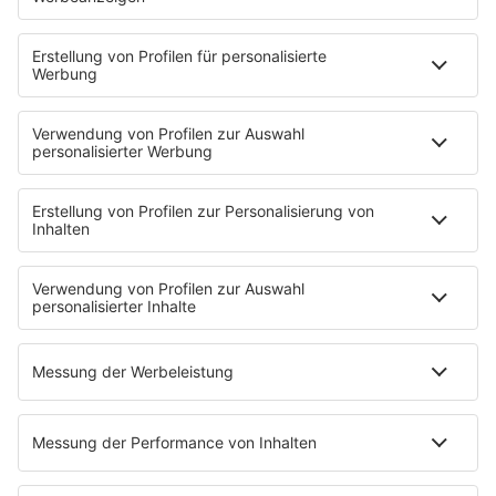
Inhalte dort künftig häufiger angezeigt.
Füge
bigFM hier als bevorzugte Quelle hinzu.
STARTSEITE
PRESSE & KONTAKT
Pressekontakt
Pressemeldungen
Über Music Made in Germany
Über Miriam Audrey Hannah
WERBUNG
Leistungen und Produkte
Mediadaten und Preisliste
Ansprechpartner