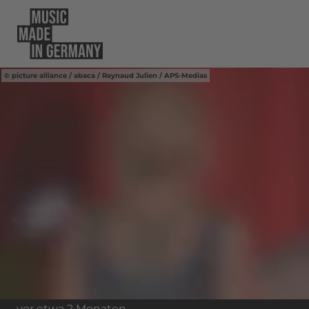
picture alliance / abaca / Reynaud Julien / APS-Medias
vor etwa 2 Monaten